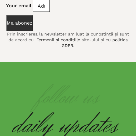
Your email
Ma abonez
Prin înscrierea la newsletter am luat la cunoștință și sunt
de acord cu
Termenii și condițiile
site-ului și cu
politica
GDPR
.
follow us
daily
updates
...