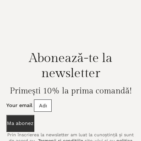
Abonează-te la
newsletter
Primești 10% la prima comandă!
Your email
Ma abonez
Prin înscrierea la newsletter am luat la cunoștință și sunt
de acord cu
Termenii și condițiile
site-ului și cu
politica