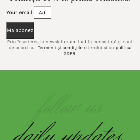
Your email
Ma abonez
Prin înscrierea la newsletter am luat la cunoștință și sunt
de acord cu
Termenii și condițiile
site-ului și cu
politica
GDPR
.
follow us
daily
updates