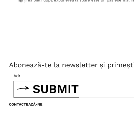
Ingrijirea pielii dupa expunerea la soare este un pas esential in
Abonează-te la newsletter și primeșt
SUBMIT
CONTACTEAZĂ-NE