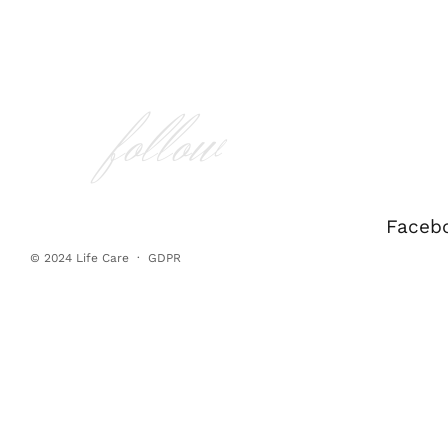
follow
Faceb
© 2024
Life Care
·
GDPR