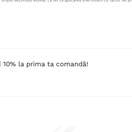
 timpul sezonului estival. La fel ca aplicarea unei lotiuni cu factor de pr
i 10% la prima ta comandă!