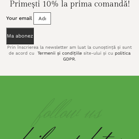
Primești 10% la prima comandă!
Your email
Ma abonez
Prin înscrierea la newsletter am luat la cunoștință și sunt
de acord cu
Termenii și condițiile
site-ului și cu
politica
GDPR
.
follow us