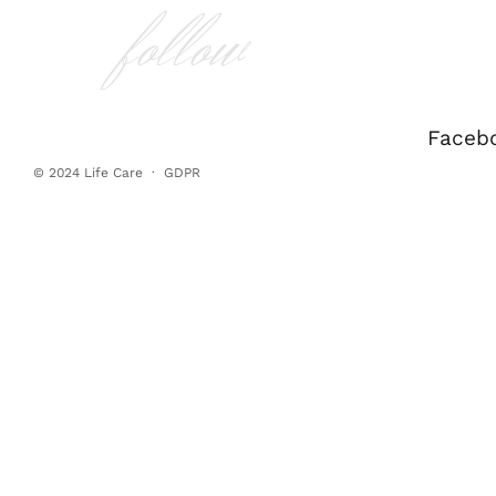
follow
Faceb
© 2024
Life Care
·
GDPR