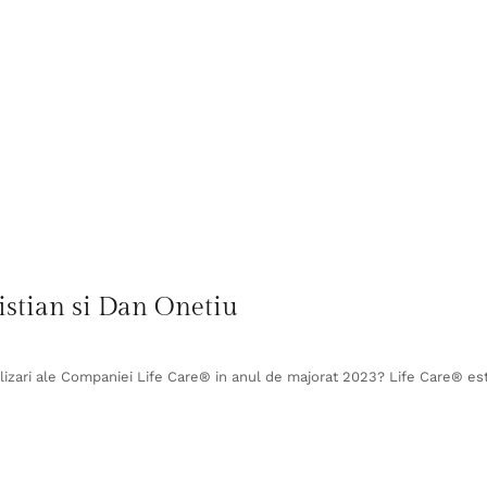
istian si Dan Onetiu
izari ale Companiei Life Care® in anul de majorat 2023? Life Care® e