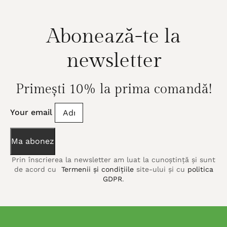
Abonează-te la
newsletter
Primești 10% la prima comandă!
Your email
Ma abonez
Prin înscrierea la newsletter am luat la cunoștință și sunt
de acord cu
Termenii și condițiile
site-ului și cu
politica
GDPR
.